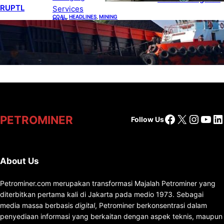
RUPTL
COAL
, 
HEADLINES
, 
MINING
Lelang Batubara Sitaan, Negara Dapat Lebih
dari Rp 20 Miliar
Facebook
X
Insta
You
Li
PETROMINER
Follow Us
About Us
Petrominer.com merupakan transformasi Majalah Petrominer yang
diterbitkan pertama kali di Jakarta pada medio 1973. Sebagai
media massa berbasis
digital
, Petrominer berkonsentrasi dalam
penyediaan informasi yang berkaitan dengan aspek teknis, maupun