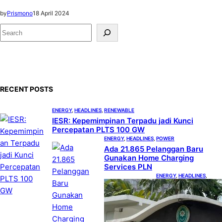
by
Prismono
18 April 2024
S
e
a
r
c
RECENT POSTS
h
ENERGY
, 
HEADLINES
, 
RENEWABLE
IESR: Kepemimpinan Terpadu jadi Kunci
Percepatan PLTS 100 GW
ENERGY
, 
HEADLINES
, 
POWER
Ada 21.865 Pelanggan Baru
Gunakan Home Charging
Services PLN
ENERGY
, 
HEADLINES
, 
POWER
Koalisi Bersihkan
Indonesia Ajukan
Banding atas
Putusan Gugatan