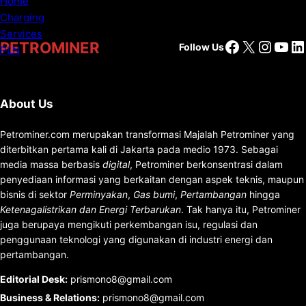
Facebook
X
Insta
You
Li
PETROMINER
Follow Us
About Us
Petrominer.com merupakan transformasi Majalah Petrominer yang
diterbitkan pertama kali di Jakarta pada medio 1973. Sebagai
media massa berbasis
digital
, Petrominer berkonsentrasi dalam
penyediaan informasi yang berkaitan dengan aspek teknis, maupun
bisnis di sektor
Perminyakan
,
Gas bumi
,
Pertambangan
hingga
Ketenagalistrikan dan Energi Terbarukan
. Tak hanya itu, Petrominer
juga berupaya mengikuti perkembangan isu, regulasi dan
penggunaan teknologi yang digunakan di industri energi dan
pertambangan.
Editorial Desk
:
prismono8@gmail.com
Business & Relations
:
prismono8@gmail.com