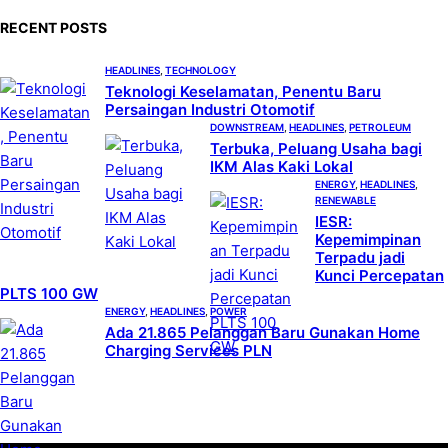
c
RECENT POSTS
h
HEADLINES
, 
TECHNOLOGY
Teknologi Keselamatan, Penentu Baru
Persaingan Industri Otomotif
DOWNSTREAM
, 
HEADLINES
, 
PETROLEUM
Terbuka, Peluang Usaha bagi
IKM Alas Kaki Lokal
ENERGY
, 
HEADLINES
, 
RENEWABLE
IESR:
Kepemimpinan
Terpadu jadi
Kunci Percepatan
PLTS 100 GW
ENERGY
, 
HEADLINES
, 
POWER
Ada 21.865 Pelanggan Baru Gunakan Home
Charging Services PLN