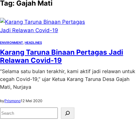
Tag:
Gajah Mati
ENVIRONMENT
, 
HEADLINES
Karang Taruna Binaan Pertagas Jadi
Relawan Covid-19
“Selama satu bulan terakhir, kami aktif jadi relawan untuk
cegah Covid-19,” ujar Ketua Karang Taruna Desa Gajah
Mati, Nurjaya
by
Prismono
12 Mei 2020
S
e
a
r