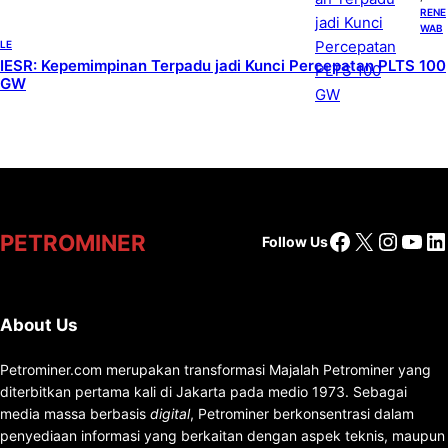
RENE
WAB
LE
IESR: Kepemimpinan Terpadu jadi Kunci Percepatan PLTS 100
GW
Facebook
X
Insta
You
Li
PETROMINER
Follow Us
About Us
Petrominer.com merupakan transformasi Majalah Petrominer yang
diterbitkan pertama kali di Jakarta pada medio 1973. Sebagai
media massa berbasis
digital
, Petrominer berkonsentrasi dalam
penyediaan informasi yang berkaitan dengan aspek teknis, maupun