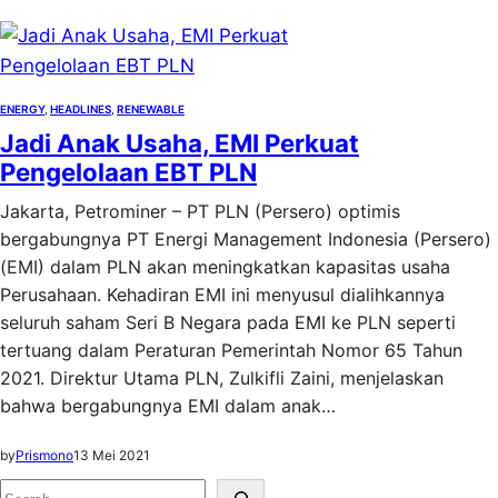
ENERGY
, 
HEADLINES
, 
RENEWABLE
Jadi Anak Usaha, EMI Perkuat
Pengelolaan EBT PLN
Jakarta, Petrominer – PT PLN (Persero) optimis
bergabungnya PT Energi Management Indonesia (Persero)
(EMI) dalam PLN akan meningkatkan kapasitas usaha
Perusahaan. Kehadiran EMI ini menyusul dialihkannya
seluruh saham Seri B Negara pada EMI ke PLN seperti
tertuang dalam Peraturan Pemerintah Nomor 65 Tahun
2021. Direktur Utama PLN, Zulkifli Zaini, menjelaskan
bahwa bergabungnya EMI dalam anak…
by
Prismono
13 Mei 2021
S