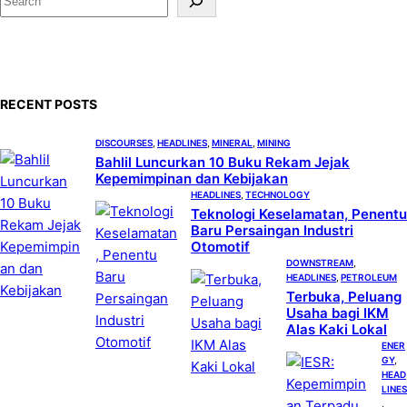
e
a
r
c
RECENT POSTS
h
DISCOURSES
, 
HEADLINES
, 
MINERAL
, 
MINING
Bahlil Luncurkan 10 Buku Rekam Jejak
Kepemimpinan dan Kebijakan
HEADLINES
, 
TECHNOLOGY
Teknologi Keselamatan, Penentu
Baru Persaingan Industri
Otomotif
DOWNSTREAM
, 
HEADLINES
, 
PETROLEUM
Terbuka, Peluang
Usaha bagi IKM
Alas Kaki Lokal
ENER
GY
, 
HEAD
LINES
, 