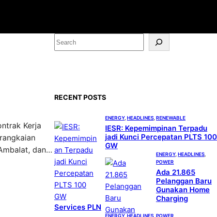
S
e
a
r
c
RECENT POSTS
h
ENERGY
, 
HEADLINES
, 
RENEWABLE
ntrak Kerja
IESR: Kepemimpinan Terpadu
jadi Kunci Percepatan PLTS 100
 rangkaian
GW
 Ambalat, dan…
ENERGY
, 
HEADLINES
, 
POWER
Ada 21.865
Pelanggan Baru
Gunakan Home
Charging
Services PLN
ENERGY
, 
HEADLINES
, 
POWER