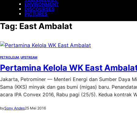
ENVIRONMENT
DISCOURSES
PICTURES
Tag:
East Ambalat
PETROLEUM
, 
UPSTREAM
Pertamina Kelola WK East Ambala
Jakarta, Petrominer — Menteri Energi dan Sumber Daya M
Sama (KKS) minyak dan gas bumi (migas) baru. Penandatan
acara IPA Convex 2016, Rabu pagi (25/5). Kedua kontrak WK
by
Sony Andes
25 Mei 2016