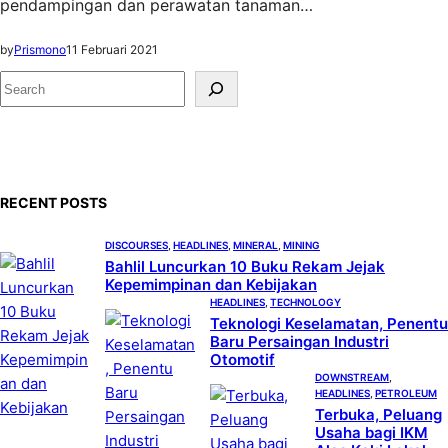
pendampingan dan perawatan tanaman…
by
Prismono
11 Februari 2021
S
e
a
r
c
RECENT POSTS
h
DISCOURSES
, 
HEADLINES
, 
MINERAL
, 
MINING
Bahlil Luncurkan 10 Buku Rekam Jejak
Kepemimpinan dan Kebijakan
HEADLINES
, 
TECHNOLOGY
Teknologi Keselamatan, Penentu
Baru Persaingan Industri
Otomotif
DOWNSTREAM
, 
HEADLINES
, 
PETROLEUM
Terbuka, Peluang
Usaha bagi IKM