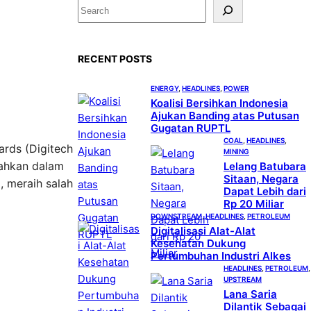
S
e
a
RECENT POSTS
r
c
ENERGY
, 
HEADLINES
, 
POWER
h
Koalisi Bersihkan Indonesia
Ajukan Banding atas Putusan
Gugatan RUPTL
COAL
, 
HEADLINES
, 
ards (Digitech
MINING
rahkan dalam
Lelang Batubara
Sitaan, Negara
, meraih salah
Dapat Lebih dari
Rp 20 Miliar
DOWNSTREAM
, 
HEADLINES
, 
PETROLEUM
Digitalisasi Alat-Alat
Kesehatan Dukung
Pertumbuhan Industri Alkes
HEADLINES
, 
PETROLEUM
,
UPSTREAM
Lana Saria
Dilantik Sebagai