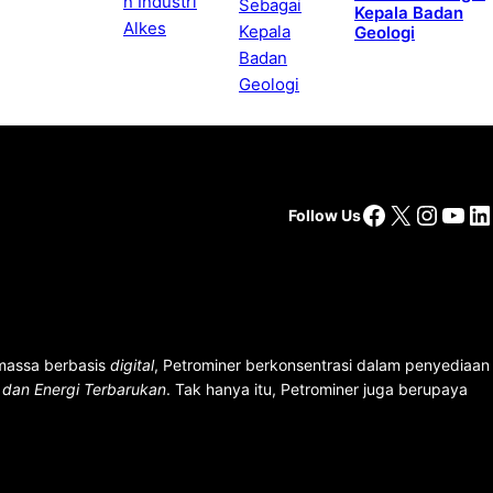
Kepala Badan
Geologi
Facebook
X
Insta
You
Li
Follow Us
 massa berbasis
digital
, Petrominer berkonsentrasi dalam penyediaan
n dan Energi Terbarukan
. Tak hanya itu, Petrominer juga berupaya