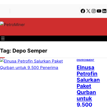
Lewati
Skip
Facebook
X
Instagra
YouT
Li
ke
to
konten
content
Tag:
Depo Semper
ENVIRONMENT
Elnusa
Petrofin
Salurkan
Paket
Qurban
untuk
9.500