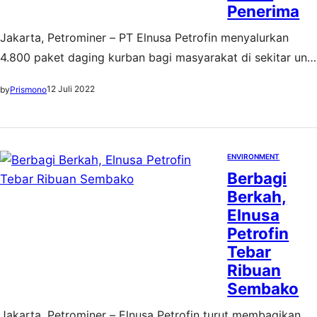
Penerima
Jakarta, Petrominer – PT Elnusa Petrofin menyalurkan
4.800 paket daging kurban bagi masyarakat di sekitar unit
operasi Elnusa Petrofin di berbagai daerah Indonesia
12 Juli 2022
by
Prismono
hingga ke pelosok. Pelaksanaan kegiatan Corporate Social
Responsbility (CSR) #PetrofinPeduli ini dilakukan secara
serentak pada 9-12 Juli 2022. Puncak dari kegiatan ini
dilaksanakan di Depo Semper, Jakarta, Selasa (12/7).
ENVIRONMENT
Berbagi
Dihadiri langsung oleh…
Berkah,
Elnusa
Petrofin
Tebar
Ribuan
Sembako
Jakarta, Petrominer – Elnusa Petrofin turut membagikan