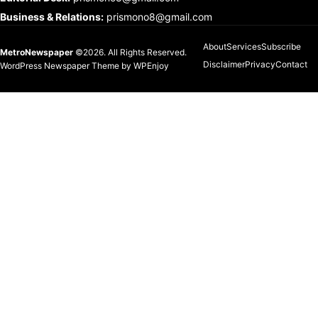
Business & Relations
:
prismono8@gmail.com
About
Services
Subscribe
MetroNewspaper
©2026. All Rights Reserved.
Disclaimer
Privacy
Contact
WordPress Newspaper Theme
by
WPEnjoy