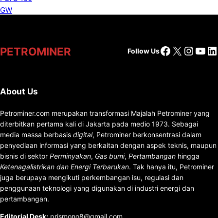
Facebook
X
Insta
You
Li
PETROMINER
Follow Us
About Us
Petrominer.com merupakan transformasi Majalah Petrominer yang
diterbitkan pertama kali di Jakarta pada medio 1973. Sebagai
media massa berbasis
digital
, Petrominer berkonsentrasi dalam
penyediaan informasi yang berkaitan dengan aspek teknis, maupun
bisnis di sektor
Perminyakan
,
Gas bumi
,
Pertambangan
hingga
Ketenagalistrikan dan Energi Terbarukan
. Tak hanya itu, Petrominer
juga berupaya mengikuti perkembangan isu, regulasi dan
penggunaan teknologi yang digunakan di industri energi dan
pertambangan.
Editorial Desk
:
prismono8@gmail.com