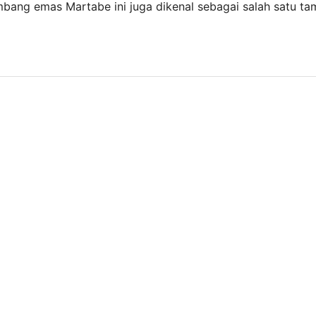
ambang emas Martabe ini juga dikenal sebagai salah satu 
tan yang tinggi. Presiden Direktur PTAR, Muliady Sutio, m