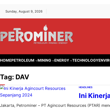
Lewati
Skip
Sunday, August 9, 2026
ke
to
konten
content
HOME
PETROLEUM
MINING
ENERGY
TECHNOLOGY
ENVI
Tag:
DAV
HEADLINES
Ini Kiner
Jakarta, Petrominer – PT Agincourt Resources (PTAR) me