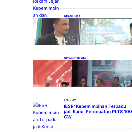
HEADLINES
Teknologi Keselamatan,
Penentu Baru Persaingan
Industri Otomotif
DOWNSTREAM
Terbuka, Peluang Usaha bagi
IKM Alas Kaki Lokal
ENERGY
IESR: Kepemimpinan Terpadu
jadi Kunci Percepatan PLTS 100
GW