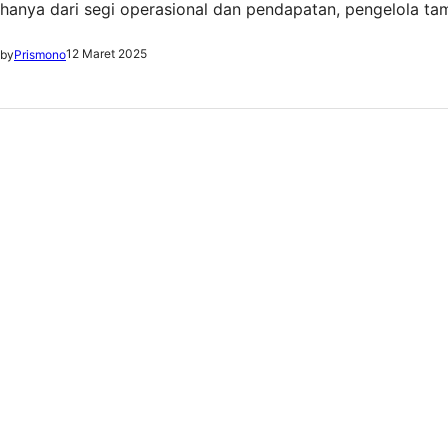
hanya dari segi operasional dan pendapatan, pengelola t
dengan biaya operasional rendah serta standar keberlanju
12 Maret 2025
by
Prismono
bahwa gold sales equivalent pada tahun 2024…