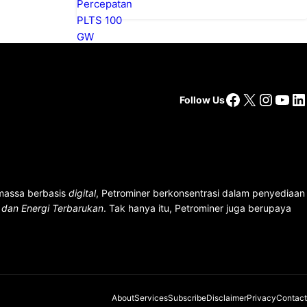
Facebook
X
Insta
You
Li
Follow Us
 massa berbasis
digital
, Petrominer berkonsentrasi dalam penyediaan
n dan Energi Terbarukan
. Tak hanya itu, Petrominer juga berupaya
About
Services
Subscribe
Disclaimer
Privacy
Contact