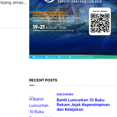
tambang emas
enyampaikan
RECENT POSTS
DISCOURSES
Bahlil Luncurkan 10 Buku
Rekam Jejak Kepemimpinan
dan Kebijakan