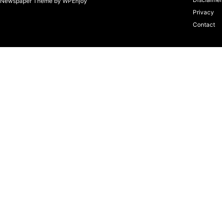
Newspaper Theme
by
WPEnjoy
Privacy
Contact