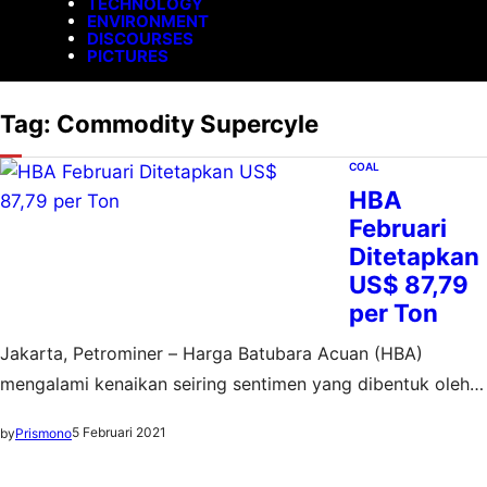
TECHNOLOGY
ENVIRONMENT
DISCOURSES
PICTURES
Tag:
Commodity Supercyle
COAL
HBA
Februari
Ditetapkan
US$ 87,79
per Ton
Jakarta, Petrominer – Harga Batubara Acuan (HBA)
mengalami kenaikan seiring sentimen yang dibentuk oleh
commodity supercylce. HBA Februari 2021 ditetapkan
5 Februari 2021
by
Prismono
sebesar US$ 87,79 per ton, atau naik 15,7 persen dari
bulan sebelumnya yang sebesar US$ 75,84 per ton.