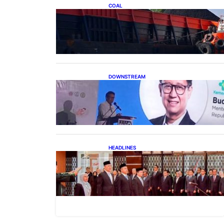
COAL
Lelang Batubara Sitaan, Negara
Dapat Lebih dari Rp 20 Miliar
DOWNSTREAM
Digitalisasi Alat-Alat
Kesehatan Dukung
Pertumbuhan Industri Alkes
HEADLINES
Lana Saria Dilantik Sebagai
Kepala Badan Geologi