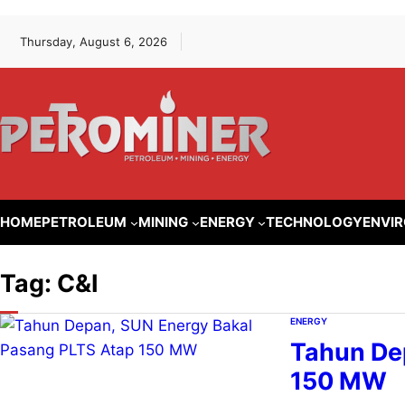
Lewati
Skip
Thursday, August 6, 2026
ke
to
konten
content
HOME
PETROLEUM
MINING
ENERGY
TECHNOLOGY
ENVI
Tag:
C&I
ENERGY
Tahun De
150 MW