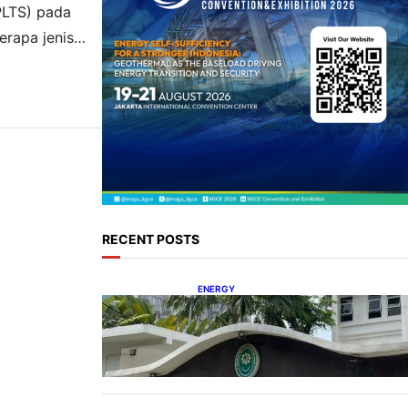
PLTS) pada
erapa jenis
eputy CEO SUN
RECENT POSTS
ENERGY
Koalisi Bersihkan Indonesia
Ajukan Banding atas Putusan
Gugatan RUPTL