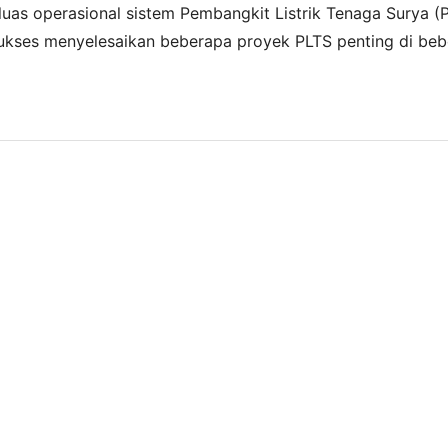
uas operasional sistem Pembangkit Listrik Tenaga Surya (
i sukses menyelesaikan beberapa proyek PLTS penting di beb
rluas penetrasinya di wilayah Sulawesi dan Kalimantan. D