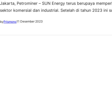
Jakarta, Petrominer – SUN Energy terus berupaya memperl
sektor komersial dan industrial. Setelah di tahun 2023 in
industri di Pulau Jawa, tahun depan perusahaan ini mempe
11 Desember 2023
by
Prismono
Energy, Dion Jefferson,…