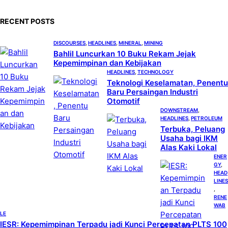
r
c
RECENT POSTS
h
DISCOURSES
, 
HEADLINES
, 
MINERAL
, 
MINING
Bahlil Luncurkan 10 Buku Rekam Jejak
Kepemimpinan dan Kebijakan
HEADLINES
, 
TECHNOLOGY
Teknologi Keselamatan, Penentu
Baru Persaingan Industri
Otomotif
DOWNSTREAM
, 
HEADLINES
, 
PETROLEUM
Terbuka, Peluang
Usaha bagi IKM
Alas Kaki Lokal
ENER
GY
, 
HEAD
LINES
, 
RENE
WAB
LE
IESR: Kepemimpinan Terpadu jadi Kunci Percepatan PLTS 100