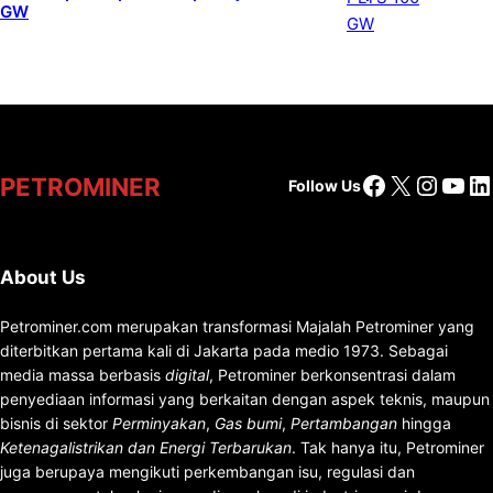
GW
Facebook
X
Insta
You
Li
PETROMINER
Follow Us
About Us
Petrominer.com merupakan transformasi Majalah Petrominer yang
diterbitkan pertama kali di Jakarta pada medio 1973. Sebagai
media massa berbasis
digital
, Petrominer berkonsentrasi dalam
penyediaan informasi yang berkaitan dengan aspek teknis, maupun
bisnis di sektor
Perminyakan
,
Gas bumi
,
Pertambangan
hingga
Ketenagalistrikan dan Energi Terbarukan
. Tak hanya itu, Petrominer
juga berupaya mengikuti perkembangan isu, regulasi dan