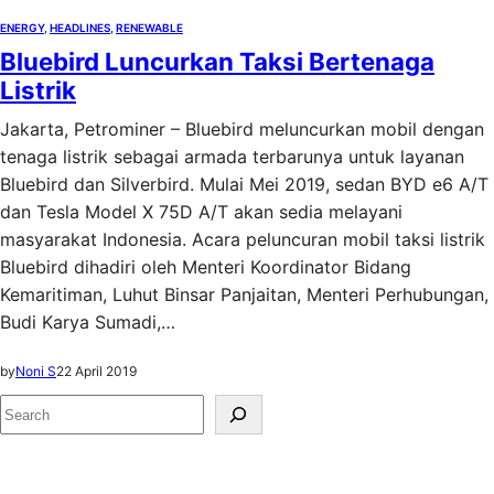
ENERGY
, 
HEADLINES
, 
RENEWABLE
Bluebird Luncurkan Taksi Bertenaga
Listrik
Jakarta, Petrominer – Bluebird meluncurkan mobil dengan
tenaga listrik sebagai armada terbarunya untuk layanan
Bluebird dan Silverbird. Mulai Mei 2019, sedan BYD e6 A/T
dan Tesla Model X 75D A/T akan sedia melayani
masyarakat Indonesia. Acara peluncuran mobil taksi listrik
Bluebird dihadiri oleh Menteri Koordinator Bidang
Kemaritiman, Luhut Binsar Panjaitan, Menteri Perhubungan,
Budi Karya Sumadi,…
by
Noni S
22 April 2019
S
e
a