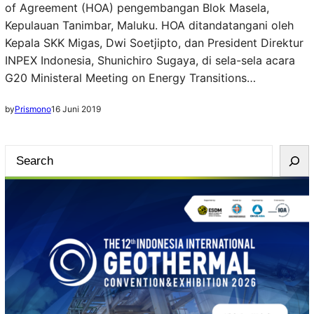
of Agreement (HOA) pengembangan Blok Masela,
Kepulauan Tanimbar, Maluku. HOA ditandatangani oleh
Kepala SKK Migas, Dwi Soetjipto, dan President Direktur
INPEX Indonesia, Shunichiro Sugaya, di sela-sela acara
G20 Ministeral Meeting on Energy Transitions…
by
Prismono
16 Juni 2019
S
e
a
r
c
h