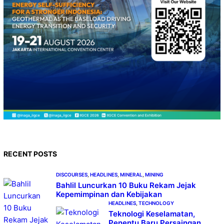
RECENT POSTS
DISCOURSES
, 
HEADLINES
, 
MINERAL
, 
MINING
Bahlil Luncurkan 10 Buku Rekam Jejak
Kepemimpinan dan Kebijakan
HEADLINES
, 
TECHNOLOGY
Teknologi Keselamatan,
Penentu Baru Persaingan