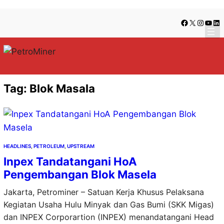
Lewati
Skip
Facebook
X
Instag
YouT
Lin
ke
to
konten
content
Tag:
Blok Masala
HEADLINES
, 
PETROLEUM
, 
UPSTREAM
Inpex Tandatangani HoA
Pengembangan Blok Masela
Jakarta, Petrominer – Satuan Kerja Khusus Pelaksana
Kegiatan Usaha Hulu Minyak dan Gas Bumi (SKK Migas)
dan INPEX Corporartion (INPEX) menandatangani Head