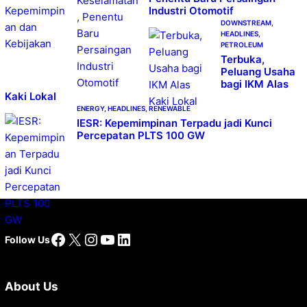
Industri Otomotif
DOWNSTREAM
, 
HEADLINES
, 
PETROLEUM
Terbuka,
Peluang Usaha
bagi IKM Alas
Kaki Lokal
ENERGY
, 
HEADLINES
, 
RENEWABLE
IESR: Kepemimpinan Terpadu jadi Kunci
Percepatan PLTS 100 GW
Facebook
X
Instagram
YouTube
LinkedIn
Follow Us
About Us