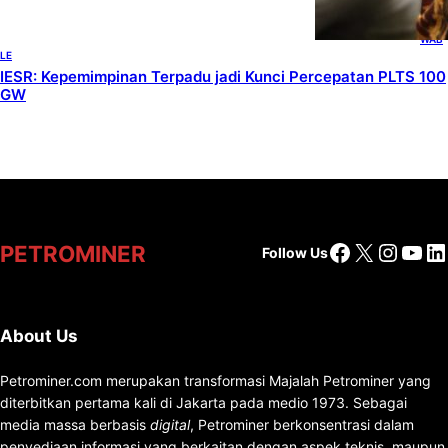
, 
RENE
WAB
LE
IESR: Kepemimpinan Terpadu jadi Kunci Percepatan PLTS 100
GW
Facebook
X
Insta
You
Li
PETROMINER
Follow Us
About Us
Petrominer.com merupakan transformasi Majalah Petrominer yang
diterbitkan pertama kali di Jakarta pada medio 1973. Sebagai
media massa berbasis
digital
, Petrominer berkonsentrasi dalam
penyediaan informasi yang berkaitan dengan aspek teknis, maupun