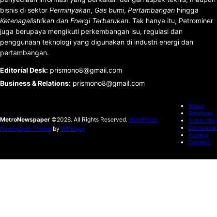
bisnis di sektor
Perminyakan
,
Gas bumi
,
Pertambangan
hingga
Ketenagalistrikan dan Energi Terbarukan
. Tak hanya itu, Petrominer
juga berupaya mengikuti perkembangan isu, regulasi dan
penggunaan teknologi yang digunakan di industri energi dan
pertambangan.
Editorial Desk
:
prismono8@gmail.com
Business & Relations
:
prismono8@gmail.com
About
Services
MetroNewspaper
©2026. All Rights Reserved.
WordPress
Subscribe
Disclaimer
Newspaper Theme
by
WPEnjoy
Privacy
Contact