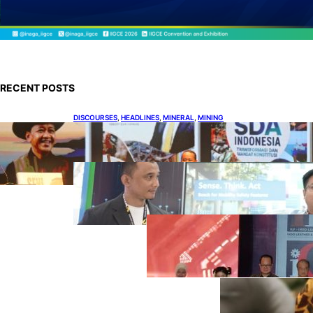
RECENT POSTS
DISCOURSES
, 
HEADLINES
, 
MINERAL
, 
MINING
Bahlil Luncurkan 10 Buku Rekam Jejak
Kepemimpinan dan Kebijakan
HEADLINES
, 
TECHNOLOGY
Teknologi Keselamatan, Penentu
Baru Persaingan Industri
Otomotif
DOWNSTREAM
, 
HEADLINES
, 
PETROLEUM
Terbuka, Peluang
Usaha bagi IKM
Alas Kaki Lokal
ENER
GY
, 
HEAD
LINES