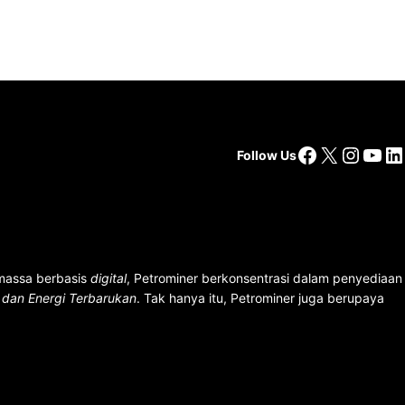
Facebook
X
Insta
You
Li
Follow Us
 massa berbasis
digital
, Petrominer berkonsentrasi dalam penyediaan
n dan Energi Terbarukan
. Tak hanya itu, Petrominer juga berupaya