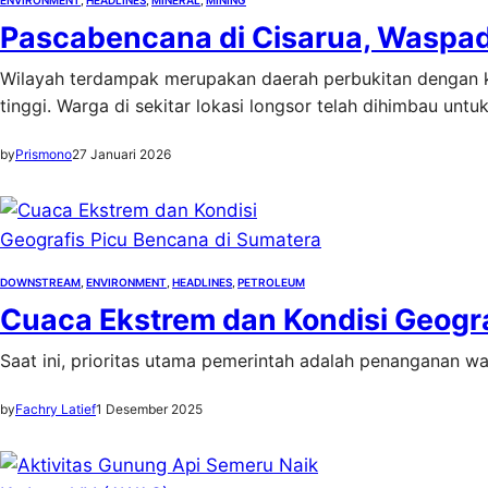
ENVIRONMENT
, 
HEADLINES
, 
MINERAL
, 
MINING
Pascabencana di Cisarua, Waspa
Wilayah terdampak merupakan daerah perbukitan dengan 
tinggi. Warga di sekitar lokasi longsor telah dihimbau un
by
Prismono
27 Januari 2026
DOWNSTREAM
, 
ENVIRONMENT
, 
HEADLINES
, 
PETROLEUM
Cuaca Ekstrem dan Kondisi Geogra
Saat ini, prioritas utama pemerintah adalah penanganan 
by
Fachry Latief
1 Desember 2025