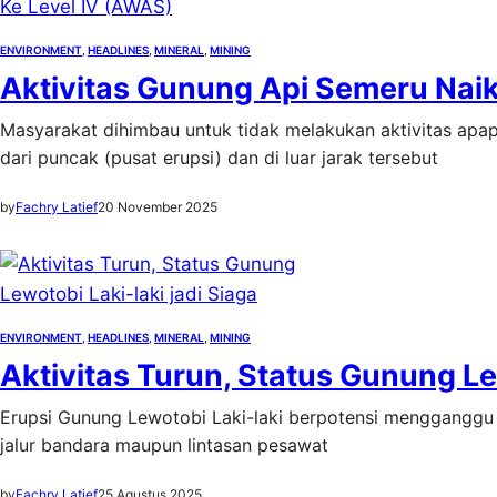
ENVIRONMENT
, 
HEADLINES
, 
MINERAL
, 
MINING
Aktivitas Gunung Api Semeru Naik
Masyarakat dihimbau untuk tidak melakukan aktivitas apa
dari puncak (pusat erupsi) dan di luar jarak tersebut
by
Fachry Latief
20 November 2025
ENVIRONMENT
, 
HEADLINES
, 
MINERAL
, 
MINING
Aktivitas Turun, Status Gunung Lew
Erupsi Gunung Lewotobi Laki-laki berpotensi mengganggu 
jalur bandara maupun lintasan pesawat
by
Fachry Latief
25 Agustus 2025