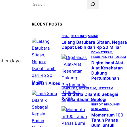
S
e
a
RECENT POSTS
r
c
COAL
, 
HEADLINES
, 
MINING
h
Lelang Batubara Sitaan, Negara
Dapat Lebih dari Rp 20 Miliar
DOWNSTREAM
, 
HEADLINES
, 
PETROLEUM
mber daya
Digitalisasi Alat-
Alat Kesehatan
Dukung
Pertumbuhan
Industri Alkes
HEADLINES
, 
PETROLEUM
, 
UPSTREAM
Lana Saria Dilantik Sebagai
Kepala Badan Geologi
ENERGY
, 
HEADLINES
, 
RENEWABLE
Momentum 100
Tahun Panas
Bumi untuk