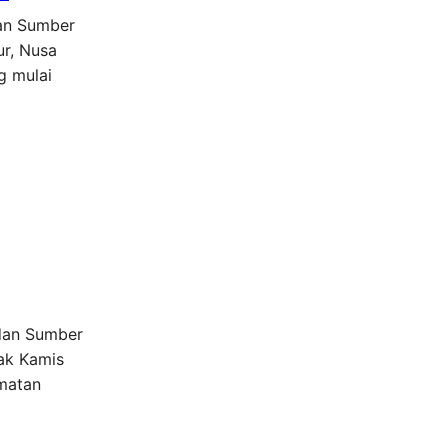
dan Sumber
ur, Nusa
g mulai
 dan Sumber
jak Kamis
amatan