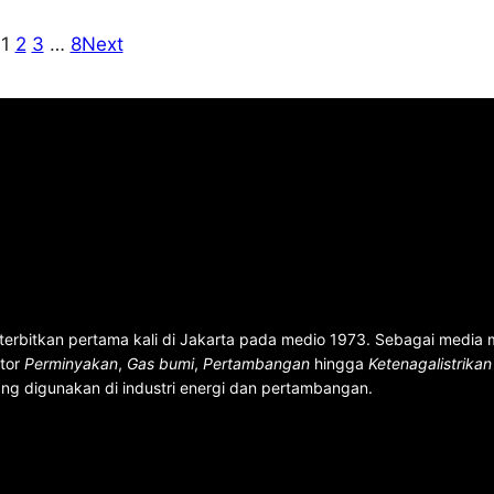
1
2
3
…
8
Next
terbitkan pertama kali di Jakarta pada medio 1973. Sebagai media
ktor
Perminyakan
,
Gas bumi
,
Pertambangan
hingga
Ketenagalistrika
ng digunakan di industri energi dan pertambangan.