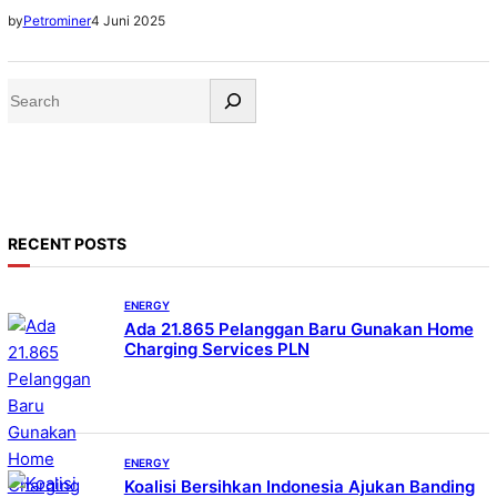
kebijakan, dan praktik Indonesia dengan standar-standar
4 Juni 2025
by
Petrominer
dan praktik terbaik OECD
S
e
a
r
c
h
RECENT POSTS
ENERGY
Ada 21.865 Pelanggan Baru Gunakan Home
Charging Services PLN
ENERGY
Koalisi Bersihkan Indonesia Ajukan Banding