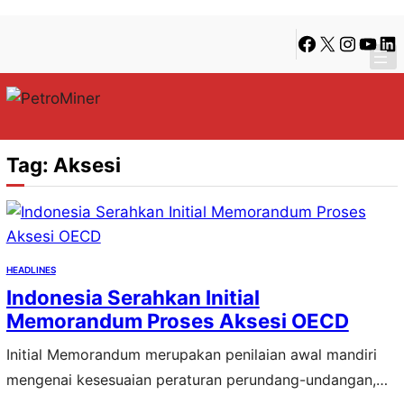
Lewati
Skip
Facebook
X
Instagra
YouTu
Lin
ke
to
konten
content
Tag:
Aksesi
HEADLINES
Indonesia Serahkan Initial
Memorandum Proses Aksesi OECD
Initial Memorandum merupakan penilaian awal mandiri
mengenai kesesuaian peraturan perundang-undangan,