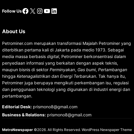
Facebook
X
Instagram
YouTube
LinkedIn
Follow Us
About Us
Petrominer.com merupakan transformasi Majalah Petrominer yang
diterbitkan pertama kali di Jakarta pada medio 1973. Sebagai
media massa berbasis
digital
, Petrominer berkonsentrasi dalam
penyediaan informasi yang berkaitan dengan aspek teknis,
maupun bisnis di sektor
Perminyakan
,
Gas bumi
,
Pertambangan
hingga
Ketenagalistrikan dan Energi Terbarukan
. Tak hanya itu,
Petrominer juga berupaya mengikuti perkembangan isu, regulasi
dan penggunaan teknologi yang digunakan di industri energi dan
pertambangan.
Editorial Desk
:
prismono8@gmail.com
Business & Relations
:
prismono8@gmail.com
MetroNewspaper
©2026. All Rights Reserved.
WordPress Newspaper Theme