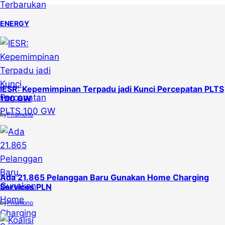
ENERGY
IESR: Kepemimpinan Terpadu jadi Kunci Percepatan PLTS
100 GW
by
Prismono
Ada 21.865 Pelanggan Baru Gunakan Home Charging
Services PLN
by
Prismono