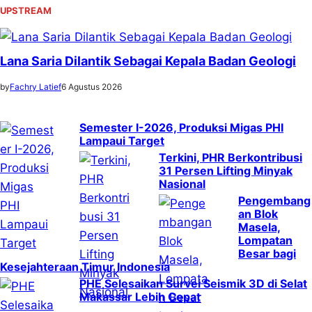
UPSTREAM
Lana Saria Dilantik Sebagai Kepala Badan Geologi
by
Fachry Latief
6 Agustus 2026
Semester I-2026, Produksi Migas PHI
Lampaui Target
Terkini, PHR Berkontribusi
31 Persen Lifting Minyak
Nasional
Pengembang
an Blok
Masela,
Lompatan
Besar bagi
Kesejahteraan Timur Indonesia
PHE Selesaikan Survei Seismik 3D di Selat
Makassar Lebih Cepat