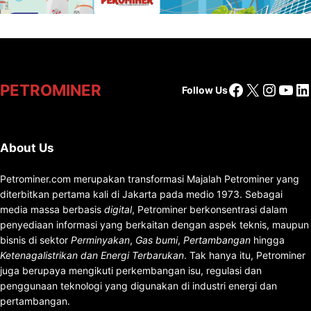
Facebook
X
Insta
You
Li
PETROMINER
Follow Us
About Us
Petrominer.com merupakan transformasi Majalah Petrominer yang
diterbitkan pertama kali di Jakarta pada medio 1973. Sebagai
media massa berbasis
digital
, Petrominer berkonsentrasi dalam
penyediaan informasi yang berkaitan dengan aspek teknis, maupun
bisnis di sektor
Perminyakan
,
Gas bumi
,
Pertambangan
hingga
Ketenagalistrikan dan Energi Terbarukan
. Tak hanya itu, Petrominer
juga berupaya mengikuti perkembangan isu, regulasi dan
penggunaan teknologi yang digunakan di industri energi dan
pertambangan.